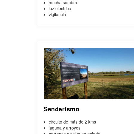
mucha sombra
luz eléctrica
vigilancia
Senderismo
circuito de más de 2 kms
laguna y arroyos
barranca y selva en galería