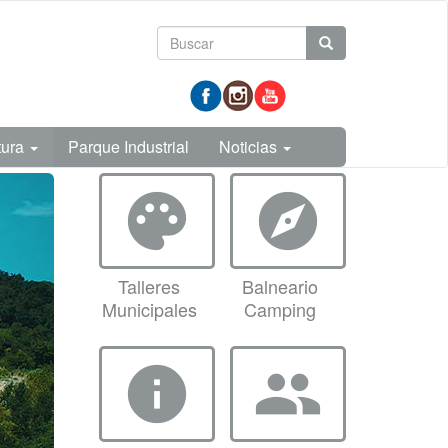
Formulario
Buscar
de
prueba
búsqueda
tura
Parque Industrial
Noticias
palette
explore
Talleres
Balneario
Municipales
Camping
info
group