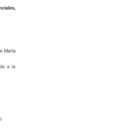
ciales,
le María
da a la
o