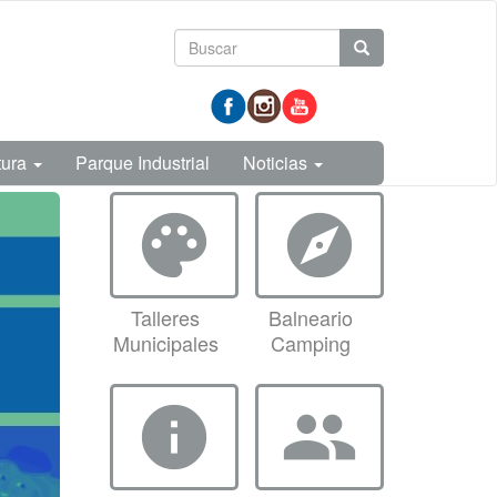
Formulario
Buscar
de
prueba
búsqueda
tura
Parque Industrial
Noticias
palette
explore
Talleres
Balneario
Municipales
Camping
info
group