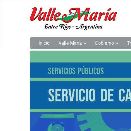
Ir
Municipalidad
al
de Valle
contenido
María
principal
Inicio
Valle María
Gobierno
T
Contenido
principal