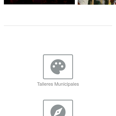
palette
Talleres Municipales
explore