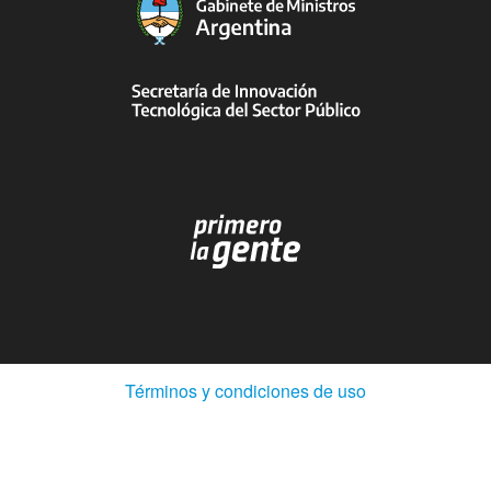
(Abre
Términos y condiciones de uso
en
ventana
nueva)