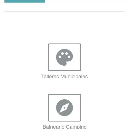
palette
Talleres Municipales
explore
Balneario Camping