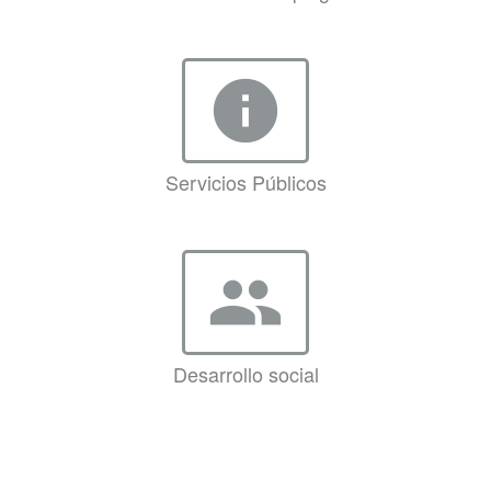
info
Servicios Públicos
group
Desarrollo social