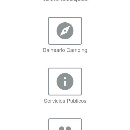
explore
Balneario Camping
info
Servicios Públicos