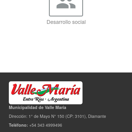
group
Desarrollo social
Municipalidad de Valle María
Dirección: 1° de Mayo N° 150 (CP: 3101), Diamante
Teléfono:
+54 343 4999496