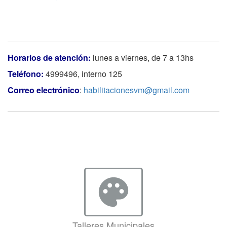
Horarios de atención:
lunes a viernes, de 7 a 13hs
Teléfono:
4999496, interno 125
Correo electrónico
:
habilitacionesvm@gmail.com
palette
Talleres Municipales