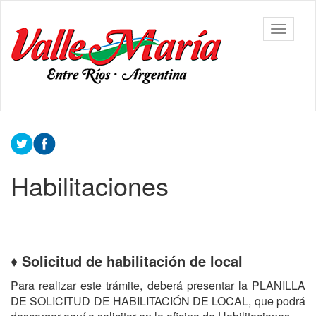
Ir
al
Municipalidad
Mostrar/
contenido
de Valle
barra
principal
María
de
navegac
Contenido
principal
Habilitaciones
♦
Solicitud de habilitación de local
Para realizar este trámite, deberá presentar la PLANILLA
DE SOLICITUD DE HABILITACIÓN DE LOCAL, que podrá