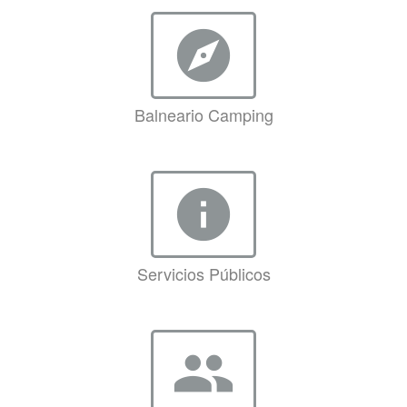
explore
Balneario Camping
info
Servicios Públicos
group