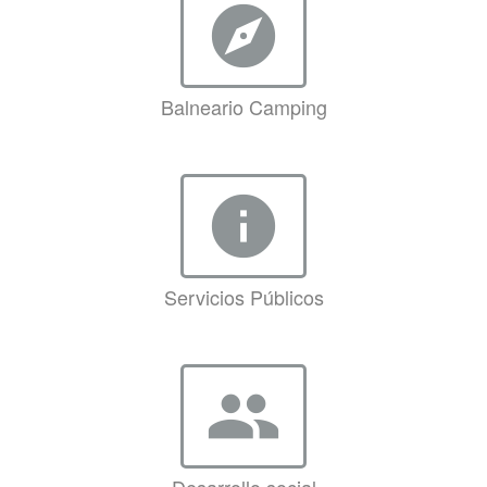
explore
Balneario Camping
info
Servicios Públicos
group