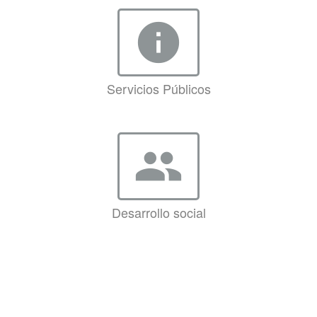
info
Servicios Públicos
group
Desarrollo social