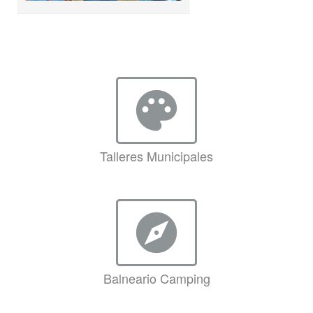
palette
Talleres Municipales
explore
Balneario Camping