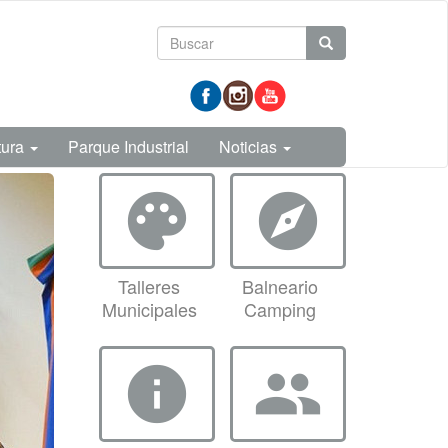
Formulario
Buscar
de
prueba
búsqueda
tura
Parque Industrial
Noticias
palette
explore
Talleres
Balneario
Municipales
Camping
info
group