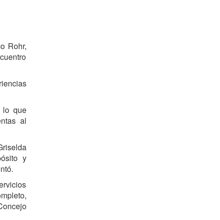
co Rohr,
ncuentro
riencias
 lo que
ntas al
Griselda
ósito y
ntó.
ervicios
ompleto,
 Concejo