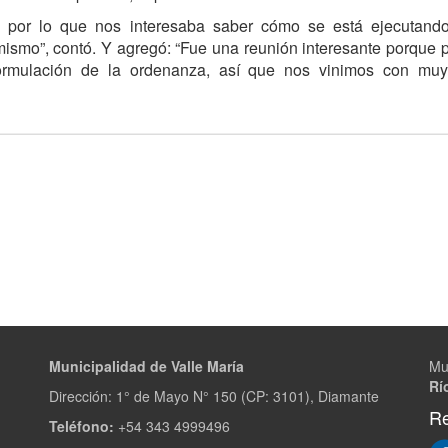
, por lo que nos interesaba saber cómo se está ejecutand
mismo”, contó. Y agregó: “Fue una reunión interesante porque p
 formulación de la ordenanza, así que nos vinimos con mu
Municipalidad de Valle María
Mu
Rí
Dirección: 1° de Mayo N° 150 (CP: 3101), Diamante
Re
Teléfono:
+54 343 4999496