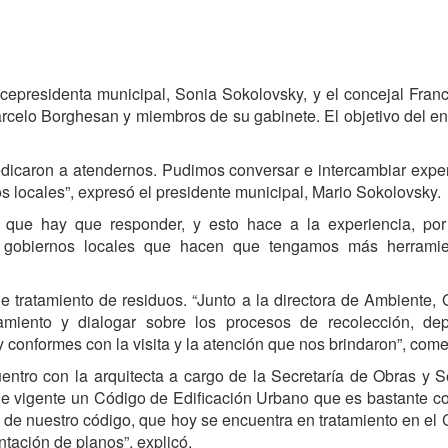
icepresidenta municipal, Sonia Sokolovsky, y el concejal Fran
Marcelo Borghesan y miembros de su gabinete. El objetivo del e
dicaron a atendernos. Pudimos conversar e intercambiar expe
s locales”, expresó el presidente municipal, Mario Sokolovsky.
io que hay que responder, y esto hace a la experiencia, por
os gobiernos locales que hacen que tengamos más herramie
e tratamiento de residuos. “Junto a la directora de Ambiente, 
amiento y dialogar sobre los procesos de recolección, dep
y conformes con la visita y la atención que nos brindaron”, come
entro con la arquitecta a cargo de la Secretaría de Obras y S
ene vigente un Código de Edificación Urbano que es bastante c
s de nuestro código, que hoy se encuentra en tratamiento en el
ntación de planos”, explicó.