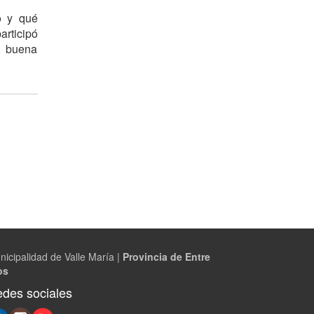
o y qué
articipó
y buena
nicipalidad de Valle María |
Provincia de Entre
os
des sociales