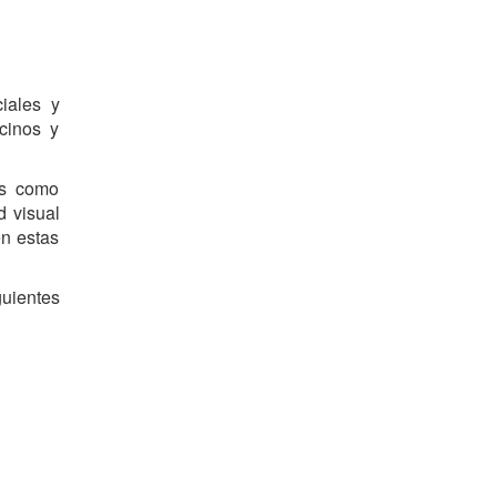
iales y
ecinos y
es como
d visual
en estas
guientes