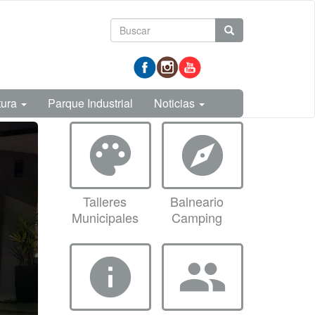
Formulario
Buscar
de
prueba
búsqueda
tura
Parque Industrial
Noticias
palette
explore
Talleres
Balneario
Municipales
Camping
info
group