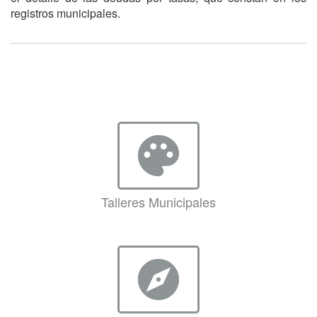
registros municipales.
palette
Talleres Municipales
explore