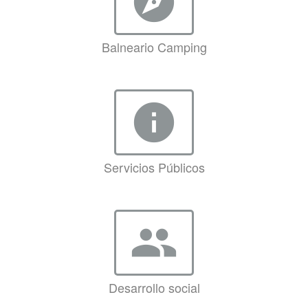
explore
Balneario Camping
info
Servicios Públicos
group
Desarrollo social