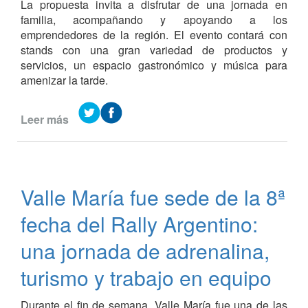
La propuesta invita a disfrutar de una jornada en
familia, acompañando y apoyando a los
emprendedores de la región. El evento contará con
stands con una gran variedad de productos y
servicios, un espacio gastronómico y música para
amenizar la tarde.
Leer más
de
Primera
edición
del
Festival
Valle María fue sede de la 8ª
“Soy
Emprendedor”
fecha del Rally Argentino:
en
Valle
una jornada de adrenalina,
María
turismo y trabajo en equipo
Durante el fin de semana, Valle María fue una de las