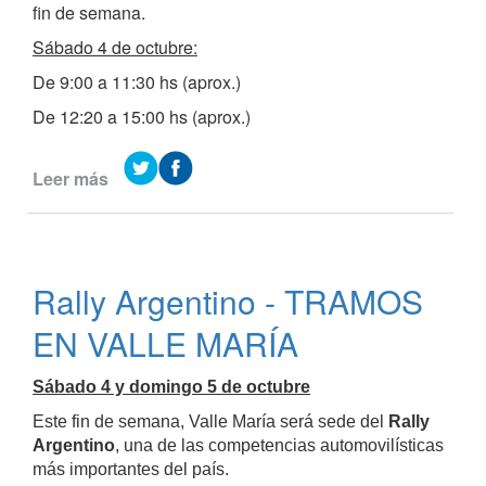
de
fin de semana.
adrenalina,
Sábado 4 de octubre:
turismo
y
De 9:00 a 11:30 hs (aprox.)
trabajo
De 12:20 a 15:00 hs (aprox.)
en
equipo
Leer más
de
Cierre
de
caminos
por
Rally Argentino - TRAMOS
el
Rally
EN VALLE MARÍA
Argentino
en
Sábado 4 y domingo 5 de octubre
Valle
María
Este fin de semana, Valle María será sede del
Rally
Argentino
, una de las competencias automovilísticas
más importantes del país.