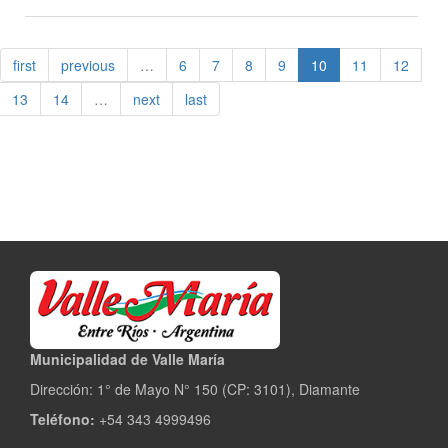
Presentación
del
cortometraje
first
previous
…
6
7
8
9
10
11
12
“El
hilo
13
14
…
next
last
de
mis
partes”
en
Valle
María
Municipalidad de Valle María
Dirección: 1° de Mayo N° 150 (CP: 3101), Diamante
Teléfono:
+54 343 4999496