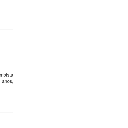
l
ambista
 años,