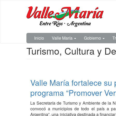
Ir
Municipalidad
al
de Valle
contenido
María
principal
Inicio
Valle María
Gobierno
T
Contenido
Turismo, Cultura y D
principal
Valle María fortalece su 
programa “Promover Ver
La Secretaría de Turismo y Ambiente de la Na
convocó a municipios de todo el país a pa
Argentina”, una iniciativa destinada a financia