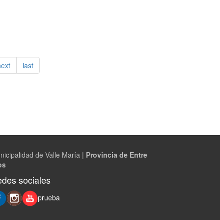
next
last
nicipalidad de Valle María |
Provincia de Entre
os
des sociales
prueba