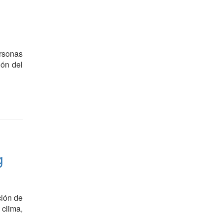
ersonas
ión del
g
ción de
 clima,