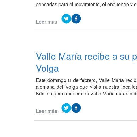
pensadas para el movimiento, el encuentro y el
Leer más
de
Finalizó
la
Colonia
de
Valle María recibe a su 
Verano
Adultos
Volga
+50
en
Este domingo 8 de febrero, Valle María recib
el
alemana del Volga que visita nuestra local
Complejo
Kristina permanecerá en Valle María durante 
Municipal
Leer más
de
Valle
María
recibe