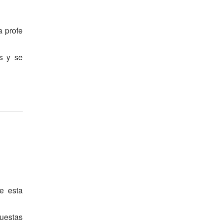
a profe
as y se
e esta
puestas