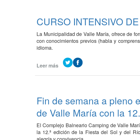
en
la
Colonia
CURSO INTENSIVO DE
de
Vacaciones
La Municipalidad de Valle María, ofrece de fo
con conocimientos previos (habla y comprens
idioma.
Leer más
de
CURSO
INTENSIVO
DE
IDIOMA
Fin de semana a pleno 
ALEMÁN
de Valle María con la 12.
El Complejo Balneario Camping de Valle María
la 12.ª edición de la Fiesta del Sol y del R
alegría y convivencia.