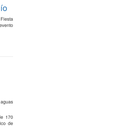
Río
 Fiesta
 evento
n aguas
de 170
tico de