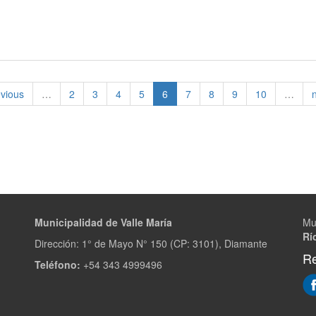
evious
…
2
3
4
5
6
7
8
9
10
…
Municipalidad de Valle María
Mu
Rí
Dirección: 1° de Mayo N° 150 (CP: 3101), Diamante
Re
Teléfono:
+54 343 4999496