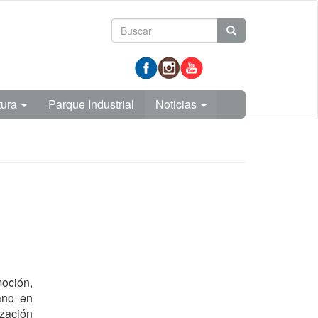
Formulario
Buscar
de
prueba
búsqueda
tura
Parque Industrial
Noticias
moción,
ano en
ización