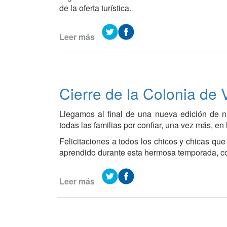
de la oferta turística.
Leer más
de
Valle
María
fortalece
su
Cierre de la Colonia de
propuesta
turística
Llegamos al final de una nueva edición de 
a
todas las familias por confiar, una vez más, e
través
del
Felicitaciones a todos los chicos y chicas que
programa
aprendido durante esta hermosa temporada, c
“Promover
Verano
Leer más
de
en
Cierre
Argentina”
de
la
Colonia