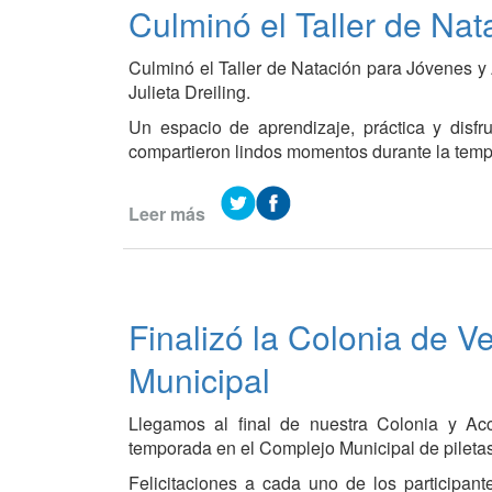
Culminó el Taller de Nat
de
Vacaciones
Culminó el Taller de Natación para Jóvenes y A
Julieta Dreiling.
Un espacio de aprendizaje, práctica y disfru
compartieron lindos momentos durante la tem
Leer más
de
Culminó
el
Taller
de
Finalizó la Colonia de 
Natación
para
Municipal
Jóvenes
y
Llegamos al final de nuestra Colonia y Ac
Adultos
temporada en el Complejo Municipal de piletas
Felicitaciones a cada uno de los participant