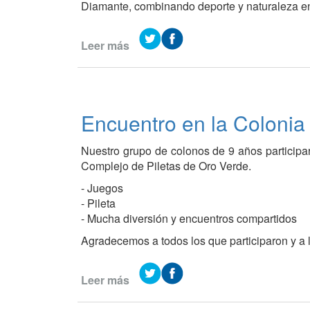
Diamante, combinando deporte y naturaleza en 
Leer más
de
Valle
María
fue
punto
Encuentro en la Colonia
de
partida
Nuestro grupo de colonos de 9 años participa
de
Complejo de Piletas de Oro Verde.
una
nueva
- Juegos
edición
- Pileta
del
- Mucha diversión y encuentros compartidos
Cruce
Agradecemos a todos los que participaron y a l
de
las
Arañas
Leer más
de
Encuentro