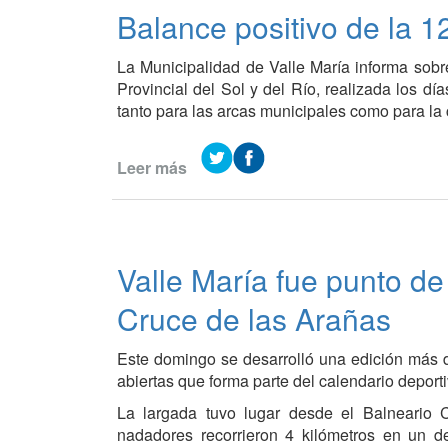
a
Balance positivo de la 12
su
primera
La Municipalidad de Valle María informa sobr
intercambista
Provincial del Sol y del Río, realizada los d
alemana
tanto para las arcas municipales como para la
del
Volga
Leer más
de
Balance
positivo
de
la
Valle María fue punto de
12ª
Fiesta
Cruce de las Arañas
Provincial
del
Este domingo se desarrolló una edición más d
Sol
abiertas que forma parte del calendario deporti
y
del
La largada tuvo lugar desde el Balneario
Río
nadadores recorrieron 4 kilómetros en un des