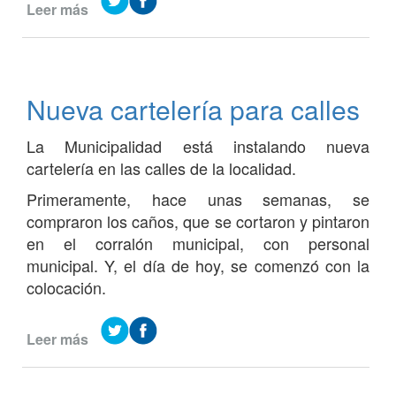
Leer más
de
Plan
de
regularización
catastral-
Nueva cartelería para calles
Comienza
el
La Municipalidad está instalando nueva
relevamiento
de
cartelería en las calles de la localidad.
mejoras
Primeramente, hace unas semanas, se
compraron los caños, que se cortaron y pintaron
en el corralón municipal, con personal
municipal. Y, el día de hoy, se comenzó con la
colocación.
Leer más
de
Nueva
cartelería