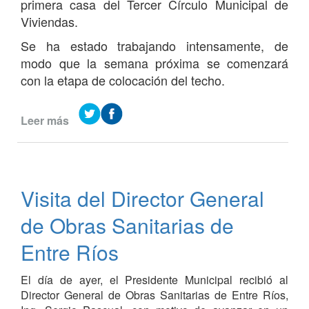
primera casa del Tercer Círculo Municipal de
Viviendas.
Se ha estado trabajando intensamente, de
modo que la semana próxima se comenzará
con la etapa de colocación del techo.
Leer más
de
Construcción
de
la
primera
Visita del Director General
casa
del
de Obras Sanitarias de
Tercer
Círculo
Entre Ríos
Municipal
de
El día de ayer, el Presidente Municipal recibió al
Viviendas
Director General de Obras Sanitarias de Entre Ríos,