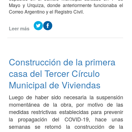
Mayo y Urquiza, donde anteriormente funcionaba el
Correo Argentino y el Registro Civil.
Leer más
de
Continúan
las
obras
en
Construcción de la primera
el
edificio
casa del Tercer Círculo
municipal
sobre
Municipal de Viviendas
1º
de
Luego de haber sido necesaria la suspensión
mayo
momentánea de la obra, por motivo de las
y
medidas restrictivas establecidas para prevenir
Urquiza
la propagación del COVID-19, hace unas
semanas se retomó la construcción de la