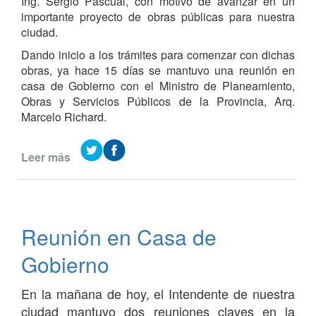
Ing. Sergio Pascual, con motivo de avanzar en un
importante proyecto de obras públicas para nuestra
ciudad.
Dando inicio a los trámites para comenzar con dichas
obras, ya hace 15 días se mantuvo una reunión en
casa de Gobierno con el Ministro de Planeamiento,
Obras y Servicios Públicos de la Provincia, Arq.
Marcelo Richard.
Leer más
de
Visita
del
Director
General
Reunión en Casa de
de
Obras
Gobierno
Sanitarias
de
En la mañana de hoy, el Intendente de nuestra
Entre
ciudad mantuvo dos reuniones claves en la
Ríos