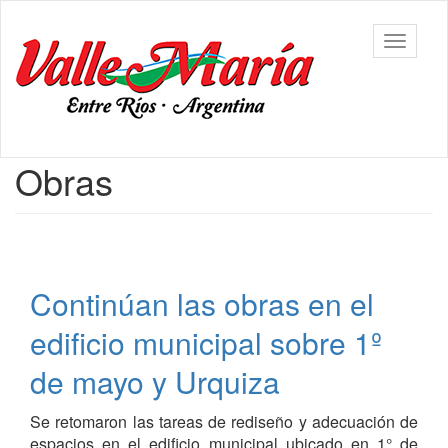
Ir
al
Municipalidad
Mostrar/
contenido
de Valle
barra
principal
María
de
navegac
Contenido
Obras
principal
Continúan las obras en el
edificio municipal sobre 1º
de mayo y Urquiza
Se retomaron las tareas de rediseño y adecuación de
espacios en el edificio municipal ubicado en 1° de