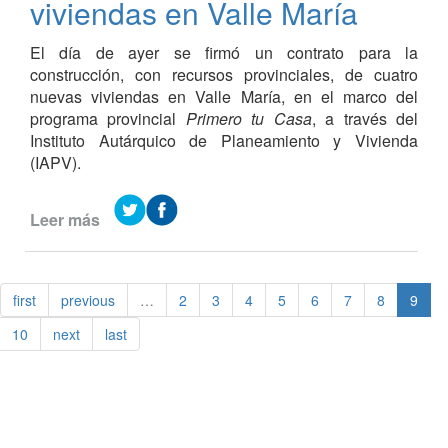
viviendas en Valle María
El día de ayer se firmó un contrato para la
construcción, con recursos provinciales, de cuatro
nuevas viviendas en Valle María, en el marco del
programa provincial
Primero tu Casa
, a través del
Instituto Autárquico de Planeamiento y Vivienda
(IAPV).
Leer más
de
El
IAPV
construirá
first
previous
…
2
3
4
5
6
7
8
9
4
nuevas
10
next
last
viviendas
en
Valle
María