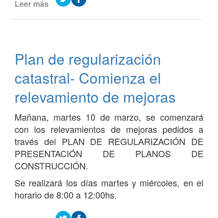
Leer más
de
Accesibilidad
-
Se
realizarán
Plan de regularización
charlas
en
catastral- Comienza el
las
escuelas
relevamiento de mejoras
Mañana, martes 10 de marzo, se comenzará
con los relevamientos de mejoras pedidos a
través del PLAN DE REGULARIZACIÓN DE
PRESENTACIÓN DE PLANOS DE
CONSTRUCCIÓN.
Se realizará los días martes y miércoles, en el
horario de 8:00 a 12:00hs.