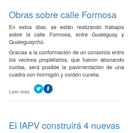
para
calles
Obras sobre calle Formosa
En estos días, se están realizando trabajos
sobre la calle Formosa, entre Gualeguay y
Gualeguaychú.
Gracias a la conformación de un consorcio entre
los vecinos propietarios, que fueron abonando
cuotas, será posible la pavimentación de una
cuadra con hormigón y cordón cuneta.
Leer más
de
Obras
sobre
calle
Formosa
El IAPV construirá 4 nuevas