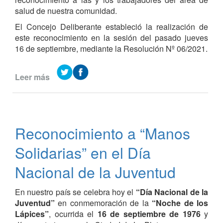
salud de nuestra comunidad.
El Concejo Deliberante estableció la realización de
este reconocimiento en la sesión del pasado jueves
16 de septiembre, mediante la Resolución Nº 06/2021.
Leer más
de
Se
realizará
un
reconocimiento
Reconocimiento a “Manos
al
personal
Solidarias” en el Día
de
salud
Nacional de la Juventud
En nuestro país se celebra hoy el
“Día Nacional de la
Juventud”
en conmemoración de la
“Noche de los
Lápices”
, ocurrida el
16 de septiembre de 1976
y