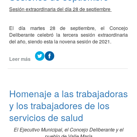
Sesión extraordinaria del día 28 de septiembre
El día martes 28 de septiembre, el Concejo
Deliberante celebró la tercera sesión extraordinaria
del año, siendo esta la novena sesión de 2021.
Leer más
de
Gacetilla
de
prensa
del
Homenaje a las trabajadoras
Concejo
Deliberante
y los trabajadores de los
-
Sesiones
servicios de salud
de
septiembre
El Ejecutivo Municipal, el Concejo Deliberante y el
pueblo de Valle María