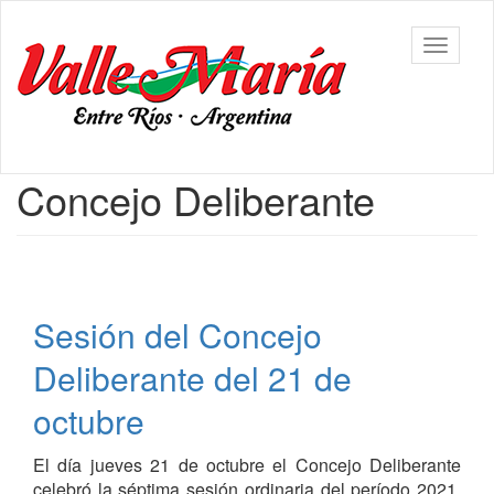
Ir
al
Municipalidad
Mostrar/
contenido
de Valle
barra
principal
María
de
navegac
Contenido
Concejo Deliberante
principal
Sesión del Concejo
Deliberante del 21 de
octubre
El día jueves 21 de octubre el Concejo Deliberante
celebró la séptima sesión ordinaria del período 2021,