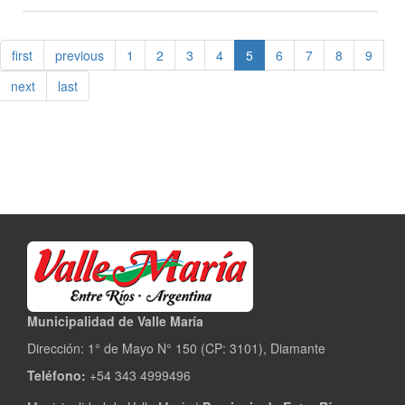
Hoy
tendrá
lugar
first
previous
1
2
3
4
5
6
7
8
9
el
acto
next
last
de
apertura
del
período
legislativo
2021
Municipalidad de Valle María
Dirección: 1° de Mayo N° 150 (CP: 3101), Diamante
Teléfono:
+54 343 4999496