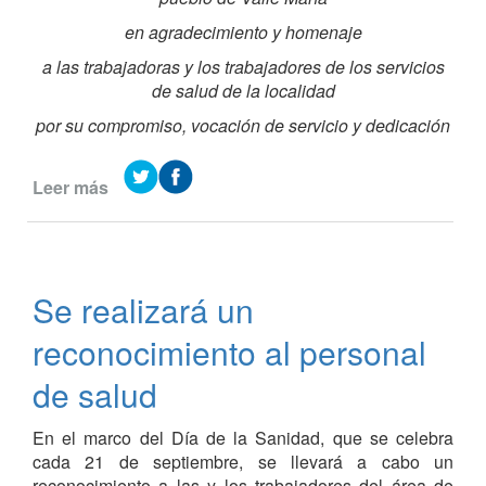
en agradecimiento y homenaje
a las trabajadoras y los trabajadores de los servicios
de salud de la localidad
por su compromiso, vocación de servicio y dedicación
Leer más
de
Homenaje
a
las
trabajadoras
Se realizará un
y
los
reconocimiento al personal
trabajadores
de
de salud
los
servicios
En el marco del Día de la Sanidad, que se celebra
de
cada 21 de septiembre, se llevará a cabo un
salud
reconocimiento a las y los trabajadores del área de