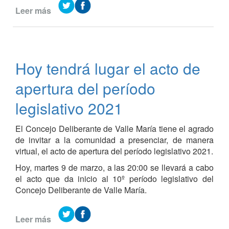
Leer más
de
El
Presidente
Municipal
dio
Hoy tendrá lugar el acto de
inicio
al
apertura del período
período
legislativo
legislativo 2021
2021
El Concejo Deliberante de Valle María tiene el agrado
de invitar a la comunidad a presenciar, de manera
virtual, el acto de apertura del período legislativo 2021.
Hoy, martes 9 de marzo, a las 20:00 se llevará a cabo
el acto que da inicio al 10º período legislativo del
Concejo Deliberante de Valle María.
Leer más
de