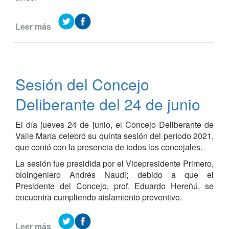
Leer más
de
Concejo
Deliberante
–
Sesión
Sesión del Concejo
del
22
Deliberante del 24 de junio
de
julio
El día jueves 24 de junio, el Concejo Deliberante de
de
Valle María celebró su quinta sesión del período 2021,
2021
que contó con la presencia de todos los concejales.
La sesión fue presidida por el Vicepresidente Primero,
bioingeniero Andrés Naudi; debido a que el
Presidente del Concejo, prof. Eduardo Hereñú, se
encuentra cumpliendo aislamiento preventivo.
Leer más
de