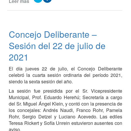
Leer más
de
Gacetilla
de
prensa
del
Concejo Deliberante –
Concejo
Deliberante
Sesión del 22 de julio de
2021
El día jueves 22 de julio, el Concejo Deliberante
celebró la cuarta sesión ordinaria del período 2021,
siendo la sexta sesión del año.
La sesión fue presidida por el Sr. Vicepresidente
Municipal, Prof. Eduardo Hereñú; Secretaría a cargo
del Sr. Miguel Ángel Klein, y contó con la presencia de
los concejales: Andrés Naudi, Franco Rohr, Pamela
Rohr, Sergio Detzel y Luciano Acevedo. Las ediles
Teresa Rickert y Sofía Unrein estuvieron ausentes con
aviso.