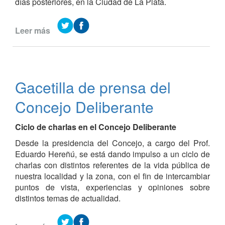
días posteriores, en la Ciudad de La Plata.
Leer más
de
Reconocimiento
a
“Manos
Solidarias”
Gacetilla de prensa del
en
el
Concejo Deliberante
Día
Nacional
Ciclo de charlas en el Concejo Deliberante
de
la
Desde la presidencia del Concejo, a cargo del Prof.
Juventud
Eduardo Hereñú, se está dando impulso a un ciclo de
charlas con distintos referentes de la vida pública de
nuestra localidad y la zona, con el fin de intercambiar
puntos de vista, experiencias y opiniones sobre
distintos temas de actualidad.