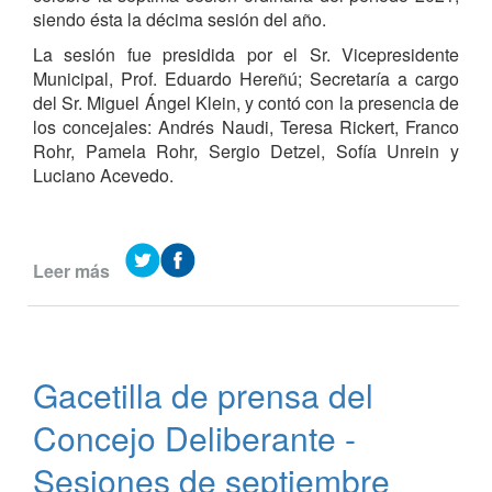
siendo ésta la décima sesión del año.
La sesión fue presidida por el Sr. Vicepresidente
Municipal, Prof. Eduardo Hereñú; Secretaría a cargo
del Sr. Miguel Ángel Klein, y contó con la presencia de
los concejales: Andrés Naudi, Teresa Rickert, Franco
Rohr, Pamela Rohr, Sergio Detzel, Sofía Unrein y
Luciano Acevedo.
Leer más
de
Sesión
del
Concejo
Deliberante
Gacetilla de prensa del
del
21
Concejo Deliberante -
de
octubre
Sesiones de septiembre