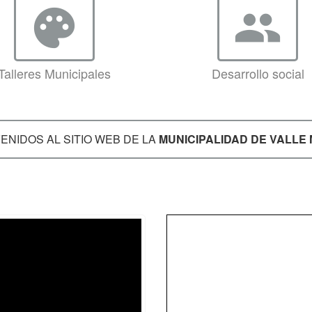
palette
group
Talleres Municipales
Desarrollo social
ENIDOS AL SITIO WEB DE LA
MUNICIPALIDAD DE VALLE