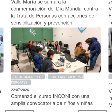
Valle María se suma a la
2
:
conmemoración del Día Mundial contra
V
la Trata de Personas con acciones de
F
sensibilización y prevención
T
|
INSTITUCIONALES
TURISMO, CULTURA Y
DEPORTES
2
22/07/2026
n
V
Comenzó el curso INCONI con una
i
amplia convocatoria de niños y niñas
M