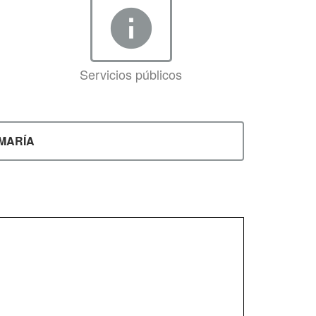
info
Servicios públicos
 MARÍA