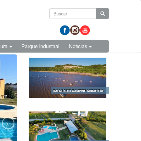
Formulario
Buscar
de
prueba
búsqueda
tura
Parque Industrial
Noticias