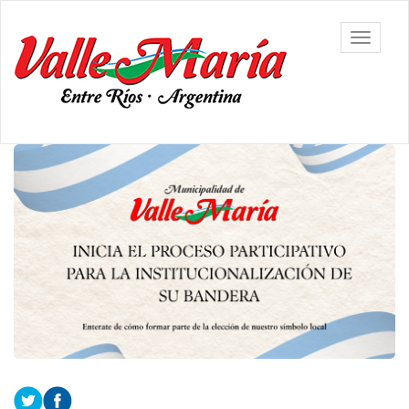
Ir
al
Municipalidad
Mostrar/
contenido
de Valle
barra
principal
María
de
navegac
Contenido
principal