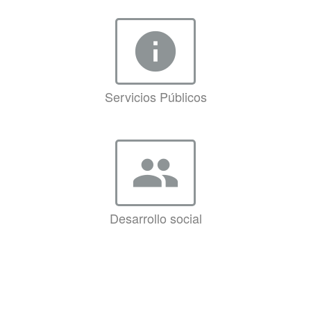
info
Servicios Públicos
group
Desarrollo social