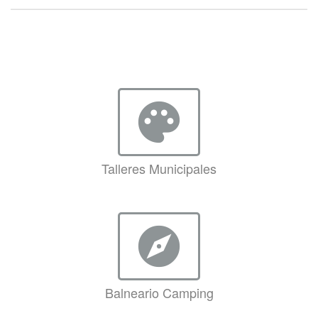
palette
Talleres Municipales
explore
Balneario Camping