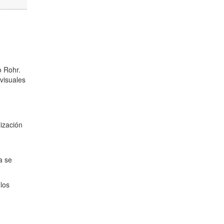
o Rohr.
ovisuales
lización
a se
 los