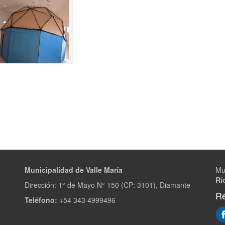
Municipalidad de Valle María
Mu
Rí
Dirección: 1° de Mayo N° 150 (CP: 3101), Diamante
Re
Teléfono:
+54 343 4999496