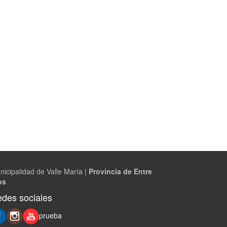
nicipalidad de Valle María |
Provincia de Entre
os
des sociales
prueba