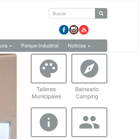
Formulario
Buscar
de
prueba
búsqueda
tura
Parque Industrial
Noticias
palette
explore
Talleres
Balneario
Municipales
Camping
info
group