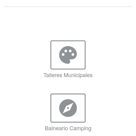
palette
Talleres Municipales
explore
Balneario Camping