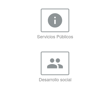
info
Servicios Públicos
group
Desarrollo social