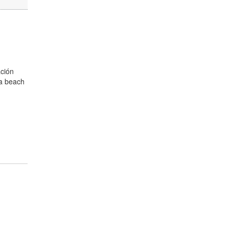
ación
na beach