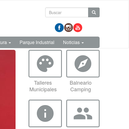
Formulario
Buscar
de
prueba
búsqueda
tura
Parque Industrial
Noticias
palette
explore
Talleres
Balneario
Municipales
Camping
info
group