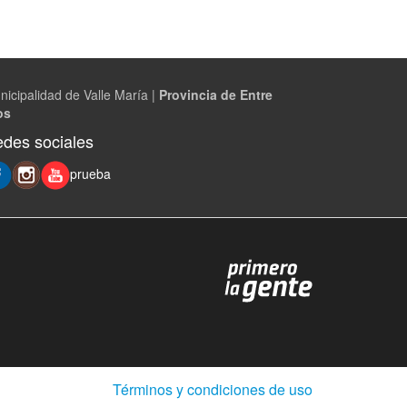
nicipalidad de Valle María |
Provincia de Entre
os
des sociales
prueba
(Abre
Términos y condiciones de uso