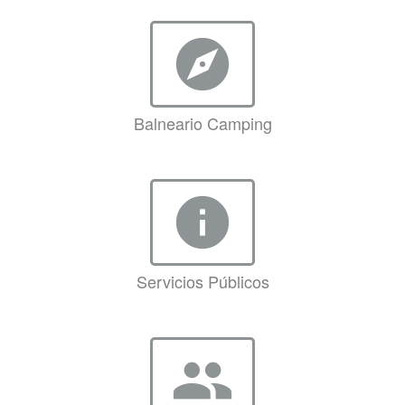
explore
Balneario Camping
info
Servicios Públicos
group